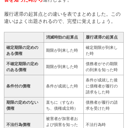
履行遅滞の起算点との違いを表でまとめました。この
違いはよく出題されるので、完璧に覚えましょう。
消滅時効の起算点
履行遅滞の起算点
確定期限の定めの
確定期限が到来し
期限が到来した時
ある債権
た時
不確定期限の定め
債務者がその期限
期限が到来した時
のある債権
の到来を知った時
条件が成就した後
条件付の債権
条件が成就した時
に債権者が履行の
請求をした時
期限の定めのない
直ちに（すなわ
債務者が履行の請
債権
ち、債権成立時）
求を受けた時
被害者が加害者お
不法行為債権
よび損害を知った
不法行為時