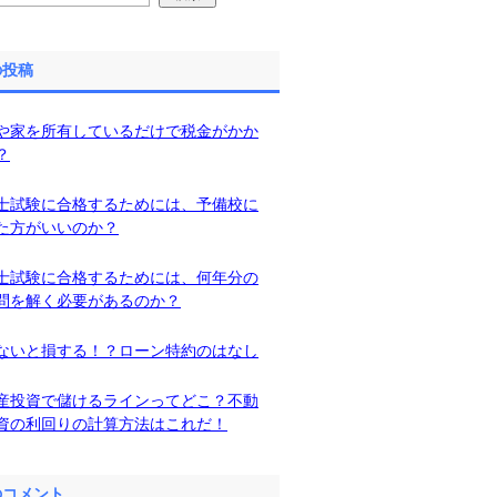
の投稿
や家を所有しているだけで税金がかか
？
士試験に合格するためには、予備校に
た方がいいのか？
士試験に合格するためには、何年分の
問を解く必要があるのか？
ないと損する！？ローン特約のはなし
産投資で儲けるラインってどこ？不動
資の利回りの計算方法はこれだ！
のコメント