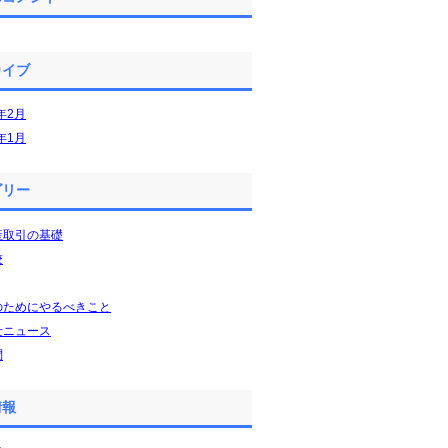
カイブ
5年2月
5年1月
ゴリー
産取引の基礎
校
のためにやるべきこと
士ニュース
問
情報