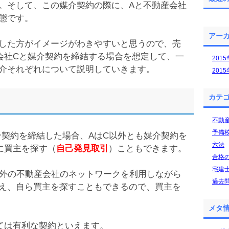
。そして、この媒介契約の際に、Aと不動産会社
態です。
アー
した方がイメージがわきやすいと思うので、売
会社Cと媒介契約を締結する場合を想定して、一
201
介それぞれについて説明していきます。
201
カテ
不動
予備
介契約を締結した場合、AはC以外とも媒介契約を
六法
に買主を探す（
自己発見取引
）こともできます。
合格
宅建
以外の不動産会社のネットワークを利用しながら
過去
え、自ら買主を探すこともできるので、買主を
メタ
ては有利な契約といえます。