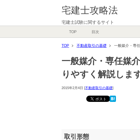
宅建士攻略法
宅建士試験に関するサイト
TOP
目次
TOP
不動産取引の基礎
一般媒介・専
一般媒介・専任媒
りやすく解説しま
2015年2月4日
[
不動産取引の基礎
]
取引形態