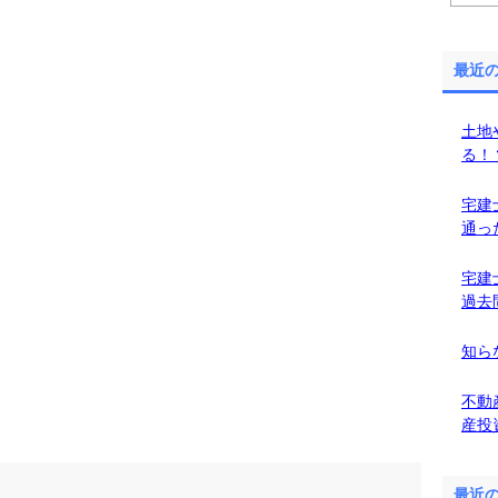
最近
土地
る！
宅建
通っ
宅建
過去
知ら
不動
産投
最近