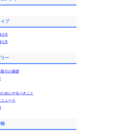
カイブ
5年2月
5年1月
ゴリー
産取引の基礎
校
のためにやるべきこと
士ニュース
問
情報