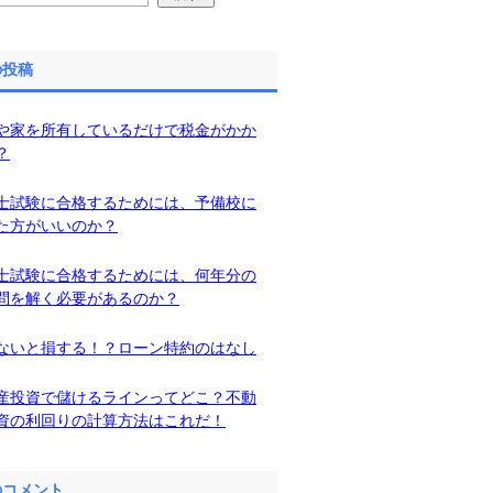
の投稿
や家を所有しているだけで税金がかか
？
士試験に合格するためには、予備校に
た方がいいのか？
士試験に合格するためには、何年分の
問を解く必要があるのか？
ないと損する！？ローン特約のはなし
産投資で儲けるラインってどこ？不動
資の利回りの計算方法はこれだ！
のコメント